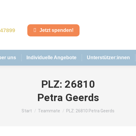
847899
Jetzt spenden!
ber uns
Individuelle Angebote
Unterstützer:innen
PLZ: 26810
Petra Geerds
Sie befinden sich hier:
Start
Teammate
PLZ: 26810 Petra Geerds