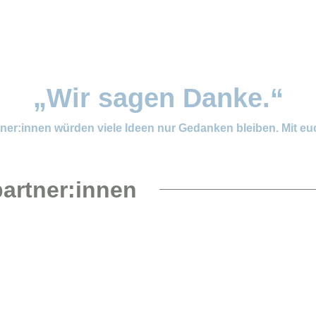
„Wir sagen Danke.“
r:innen würden viele Ideen nur Gedanken bleiben. Mit euc
artner:innen
r Engel
r Engel“ sind eine mobile Familienhilfe-Initiative der Erika Müller St
en Familien in Bremen, Bremerhaven und Niedersachsen unterstützt.