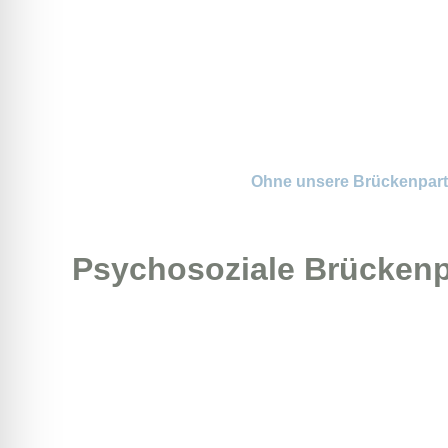
Ohne unsere Brückenpartne
Psychosoziale Brückenp
Breme
Die „Breme
sowie der