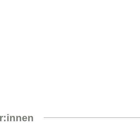
s Nicole Kruse
r:innen
 Blackstein