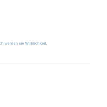
h werden sie Wirklichkeit.
iftung, die schwerst- und chronisch kranke Kinder
 Die Engel