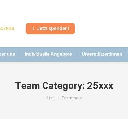
847899
Jetzt spenden!
ber uns
Individuelle Angebote
Unterstützer:innen
Team Category:
25xxx
Sie befinden sich hier:
Start
Teammate